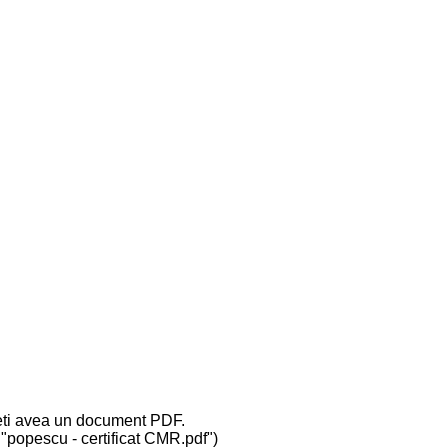
 veti avea un document PDF.
u "popescu - certificat CMR.pdf")