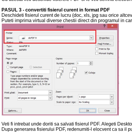
PASUL 3 - convertiti fisierul curent in format PDF
Deschideti fisierul curent de lucru (doc, xls, jpg sau orice altceva
Puteti imprima virtual diverse chestii direct din programul in care
Veti fi intrebat unde doriti sa salvati fisierul PDF. Alegeti D
Dupa generarea fisierului PDF, redenumiti-l elocvent ca sa il pute