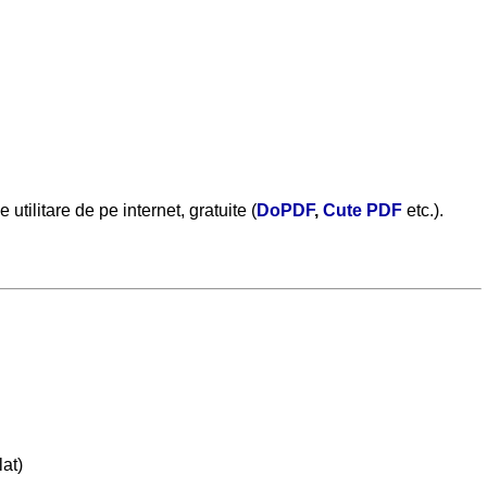
tilitare de pe internet, gratuite (
DoPDF
,
Cute PDF
etc.).
lat)