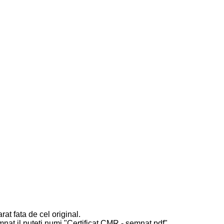
at fata de cel original.
mnat il puteti numi "Certificat CMR - semnat.pdf"