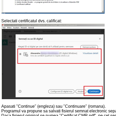
Selectati certificatul dvs. calificat:
Apasati "Continue" (engleza) sau "Continuare" (romana).
Programul va propune sa salvati fisierul semnat electronic separ
Daca fisierul original se numea "Certificat CMR.pdf", pe cel se