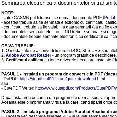
Semnarea electronica a documentelor si transmit
NOTE:
- catre CASMB pot fi transmise numai documente PDF (
Portab
- acestea trebuie sa fie semnate electronic cu certificatul califica
- certificatul trebuie sa fie valabil la data semnarii (sa nu fie exp
- documentele semnate electronic NU trebuie semnate si olograf
- documentele trebuie semnate electronic cu certificatul califica
CE VA TREBUIE:
1. O modalitate de a converti fisierele DOC, XLS, JPG sau altele
2.
Adobe Acrobat Reader
- un program gratuit de deschidere,
3.
Certificatul calificat
cu toate driverele necesare instalate (dac
PASUL 1 - instalati un program de conversie in PDF (daca n
- DoPDF:
https://dopdf.soft112.com/quick-download.html
sau
- CutePDF Writer:
http://www.cutepdf.com/Products/CutePDF/w
Dupa instalarea oricaruia din programele de mai sus, va aparea
Aceasta este o imprimanta virtuala la care, cand tipariti orice d
PASUL 2 - instalati programul Adobe Acrobat Reader de ai
Cu acesta veti deschide fisierele PDF si le veti semna electron