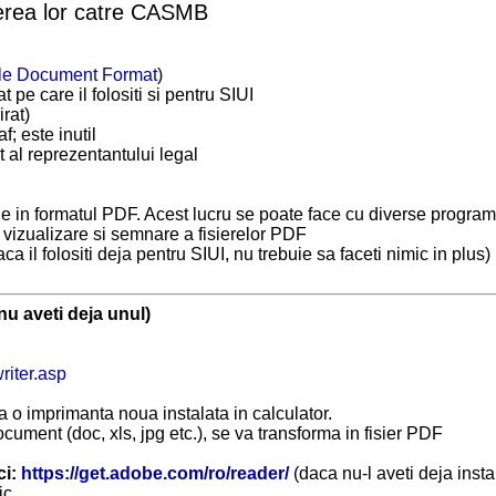
erea lor catre CASMB
le Document Format
)
t pe care il folositi si pentru SIUI
irat)
; este inutil
t al reprezentantului legal
 in formatul PDF. Acest lucru se poate face cu diverse programe u
 vizualizare si semnare a fisierelor PDF
a il folositi deja pentru SIUI, nu trebuie sa faceti nimic in plus)
u aveti deja unul)
riter.asp
 o imprimanta noua instalata in calculator.
ocument (doc, xls, jpg etc.), se va transforma in fisier PDF
ci:
https://get.adobe.com/ro/reader/
(daca nu-l aveti deja insta
ic.