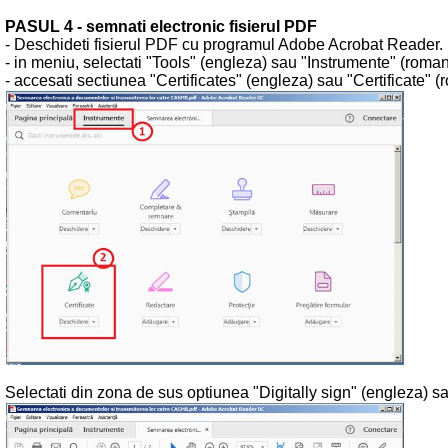
PASUL 4 - semnati electronic fisierul PDF
- Deschideti fisierul PDF cu programul Adobe Acrobat Reader.
- in meniu, selectati "Tools" (engleza) sau "Instrumente" (roma
- accesati sectiunea "Certificates" (engleza) sau "Certificate" 
Selectati din zona de sus optiunea "Digitally sign" (engleza) 