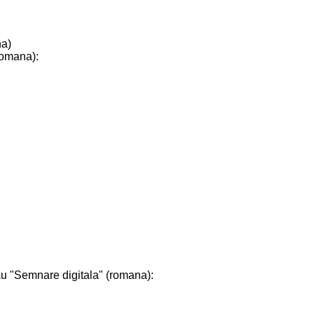
na)
(romana):
sau "Semnare digitala" (romana):